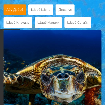
Абу Дабаб
Шааб Шона
Дедалус
Шааб Клаудиа
Шааб Малахи
Шааб Сатайя