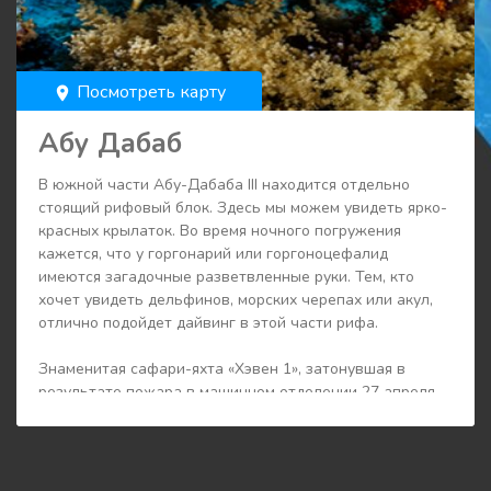
Посмотреть карту
room
Абу Дабаб
В южной части Абу-Дабаба III находится отдельно
стоящий рифовый блок. Здесь мы можем увидеть ярко-
красных крылаток. Во время ночного погружения
кажется, что у горгонарий или горгоноцефалид
имеются загадочные разветвленные руки. Тем, кто
хочет увидеть дельфинов, морских черепах или акул,
отлично подойдет дайвинг в этой части рифа.
Знаменитая сафари-яхта «Хэвен 1», затонувшая в
результате пожара в машинном отделении 27 апреля
2003 года, находится в северной части дайв-сайта.
Недалеко от нее мы можем найти колонию морских
анемонов и систему пещер.