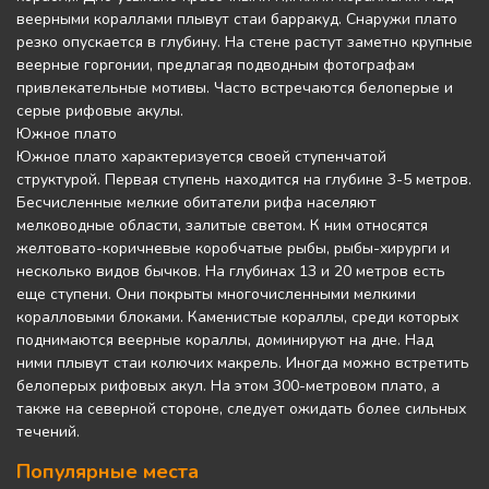
веерными кораллами плывут стаи барракуд. Снаружи плато
резко опускается в глубину. На стене растут заметно крупные
веерные горгонии, предлагая подводным фотографам
привлекательные мотивы. Часто встречаются белоперые и
серые рифовые акулы.
Южное плато
Южное плато характеризуется своей ступенчатой
структурой. Первая ступень находится на глубине 3-5 метров.
Бесчисленные мелкие обитатели рифа населяют
мелководные области, залитые светом. К ним относятся
желтовато-коричневые коробчатые рыбы, рыбы-хирурги и
несколько видов бычков. На глубинах 13 и 20 метров есть
еще ступени. Они покрыты многочисленными мелкими
коралловыми блоками. Каменистые кораллы, среди которых
поднимаются веерные кораллы, доминируют на дне. Над
ними плывут стаи колючих макрель. Иногда можно встретить
белоперых рифовых акул. На этом 300-метровом плато, а
также на северной стороне, следует ожидать более сильных
течений.
Популярные места