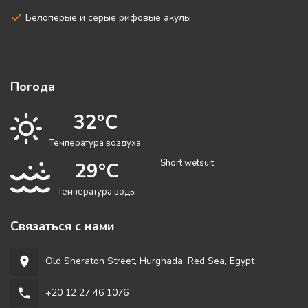
Белоперые и серые рифовые акулы.
Погода
32°C
Температура воздуха
Short wetsuit
29°C
Температура воды
Связаться с нами
Old Sheraton Street, Hurghada, Red Sea, Egypt
room
+20 12 27 46 1076
phone