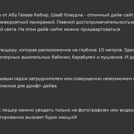
 от Абу Галава Кебир, Шааб Клаудиа - отличный дайв-сай
невероятной панорамой. Главной достопримечательностью
ой света. На этом дайв-сайте можно пришвартоваться.
 пещеру, которая расположенна на глубине 10 метров. Зд
елоперных вымпельных бабочек, барабулек и луцианов. И
лловым садом затруднителен или совершенно невозможен из
немонов для дрифт-дайва.
пещер можно увидеть только на фотографиях или видео, 
нтированно вызовет бурю эмоций!