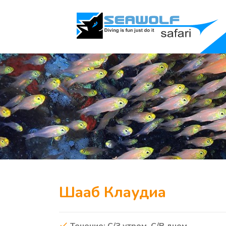
Шааб Клаудиа