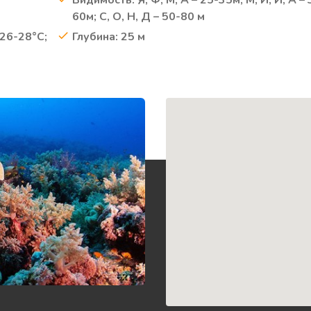
Видимость: Я, Ф, М, А – 25-35м; М, И, И, А – 
60м; С, О, Н, Д – 50-80 м
 26-28°C;
Глубина: 25 м