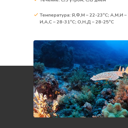
Течение: С/З утром, С/В днем
Температура: Я,Ф,М – 22-23°C; А,М,И –
И,А,С – 28-31°C; О,Н,Д – 28-25°C