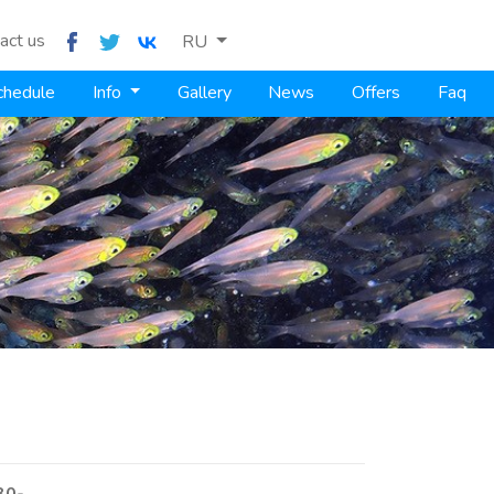
act us
RU
chedule
Info
Gallery
News
Offers
Faq