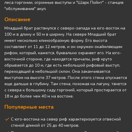
леса горгонии, огромные выступы и "Шарк Пойнт" - станция
"обслуживания" акул.
Описание
Младший брат растянулся с северо-запада на юго-восток на
100 м в длину и 50 м в ширину. На севере Младший брат
имеет несколько клинообразную форму. Его высота
составляет от 11 до 12 метров, и он окружен окаймляющим
рифом, который, кажется, буквально охраняет его. На юго-
восточной стороне, где находятся причалы, риф круто
обрывается до 10 м, где есть небольшой рифовый выступ,
переходящий в небольшой склон. Она заканчивается
выступом на высоте 37 метров. После этого стена опускается
еще дальше в глубину. Там стена, похожая на лагуну, тянется
с севера к большому саду горгоний, который простирается от
18 м до более чем 40 м на востоке.
Популярные места
С юго-востока на север риф характеризуется отвесной
стеной длиной от 25 до 40 метров.