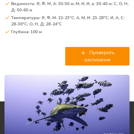
Видимость: Я, Ф, M, A: 30-50 м; M, И, И, a: 30-40 м; С, O, Н,
Д: 50-60 м
Температуры: Я, Ф, M: 22-23°C; A, M, И: 23-28°C; И, A, С:
28-30°C; O, Н, Д: 28-24°C
Глубина: 100 м
Проверить
arrow_forward
расписание