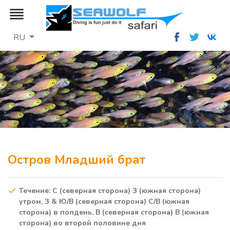
reorder
RU
Остров Младший брат
Течение: С (северная сторона) З (южная сторона)
утром, З & Ю/В (северная сторона) С/В (южная
сторона) в полдень, В (северная сторона) В (южная
сторона) во второй половине дня