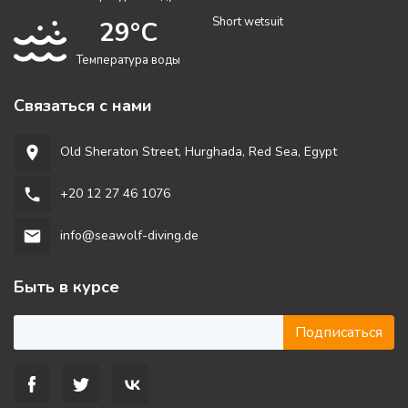
Short wetsuit
29°C
Температура воды
Связаться с нами
Old Sheraton Street, Hurghada, Red Sea, Egypt
room
+20 12 27 46 1076
phone
info@seawolf-diving.de
email
Быть в курсе
Подписаться