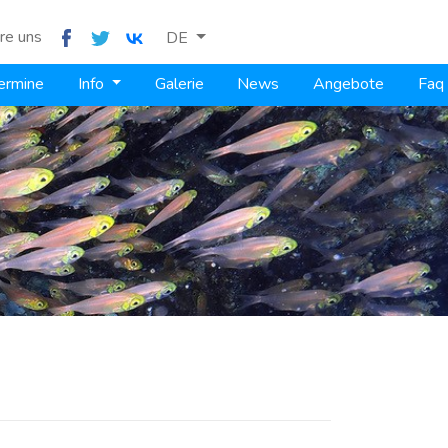
re uns
DE
ermine
Info
Galerie
News
Angebote
Faq