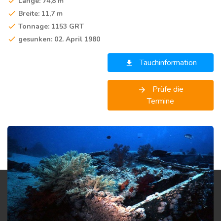
Länge: 74,8 m
Breite: 11,7 m
Tonnage: 1153 GRT
gesunken: 02. April 1980
Tauchinformation
get_app
Prüfe die
arrow_forward
Termine