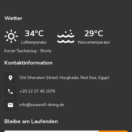
Wetter
34°C
29°C
Lufttemperatur
Wassertemperatur
Kurzer Tauchanzug - Shorty
Kontaktinformation
Old Sheraton Street, Hurghada, Red Sea, Egypt
room
+20 12 27 46 1076
phone
info@seawolf-diving.de
email
Bleibe am Laufenden