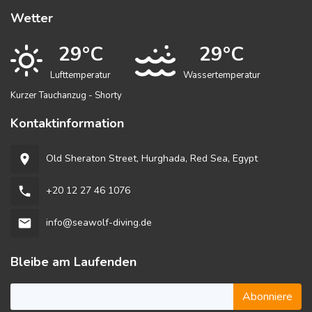
Wetter
29°C
29°C
Lufttemperatur
Wassertemperatur
Kurzer Tauchanzug - Shorty
Kontaktinformation
Old Sheraton Street, Hurghada, Red Sea, Egypt
room
+20 12 27 46 1076
phone
info@seawolf-diving.de
email
Bleibe am Laufenden
Abonniere