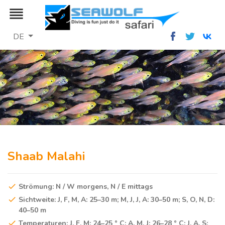
reorder
DE
Shaab Malahi
Strömung: N / W morgens, N / E mittags
Sichtweite: J, F, M, A: 25–30 m; M, J, J, A: 30–50 m; S, O, N, D:
40–50 m
Temperaturen: J, F, M: 24–25 ° C; A, M, J: 26–28 ° C; J, A, S: