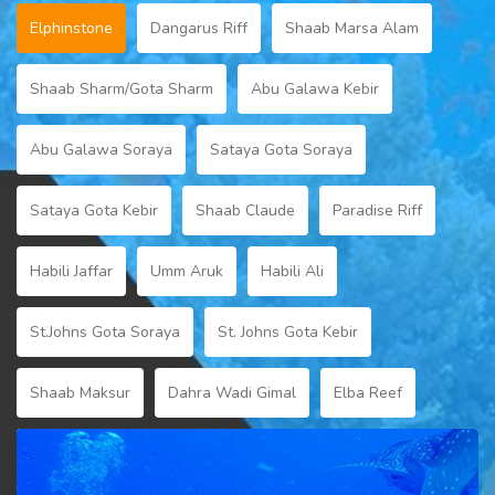
Elphinstone
Dangarus Riff
Shaab Marsa Alam
Shaab Sharm/Gota Sharm
Abu Galawa Kebir
Abu Galawa Soraya
Sataya Gota Soraya
Sataya Gota Kebir
Shaab Claude
Paradise Riff
Habili Jaffar
Umm Aruk
Habili Ali
St.Johns Gota Soraya
St. Johns Gota Kebir
Shaab Maksur
Dahra Wadi Gimal
Elba Reef