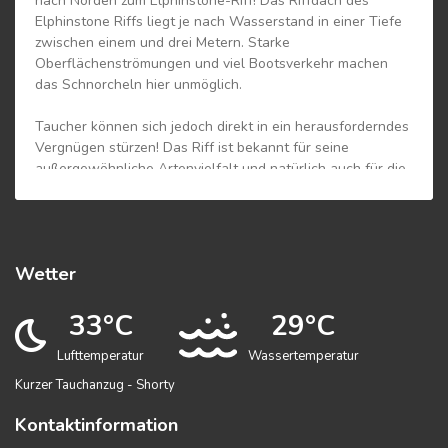
nach Norden zum Elphinstone-Riff! Das Riffdach des
Elphinstone Riffs liegt je nach Wasserstand in einer Tiefe
zwischen einem und drei Metern. Starke
Oberflächenströmungen und viel Bootsverkehr machen
das Schnorcheln hier unmöglich.
Taucher können sich jedoch direkt in ein herausforderndes
Vergnügen stürzen! Das Riff ist bekannt für seine
außergewöhnliche Artenvielfalt und natürlich auch für die
Sichtung von Großfischen. Im Norden tauchen wir auf
einem abfallenden Plateau von 18 bis 40 Metern und im
Süden auf den Unterwasserterrassen. Die West- und
Ostwand fallen steil in die Tiefe ab. Das Elphinstone Riff
Wetter
hat eine Gesamtlänge von ca. 600 Metern und eine Breite
von 70 Metern.
In großer Zahl können wir Hart- und Weichkorallen in allen
33°C
29°C
Farben sehen. Dazu gesellen sich Schildkröten, Muränen,
Lufttemperatur
Wassertemperatur
Longimanus, Hammerhaie und so ziemlich alles, was das
Rote Meer zu bieten hat.
Kurzer Tauchanzug - Shorty
Kontaktinformation