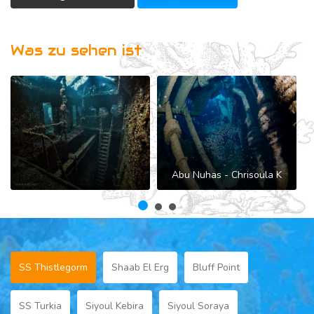
Was zu sehen ist
Abu Nuhas - Chrisoula K
SS Thistlegorm
Shaab El Erg
Bluff Point
SS Turkia
Siyoul Kebira
Siyoul Soraya