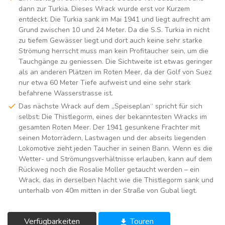
dann zur Turkia. Dieses Wrack wurde erst vor Kurzem
entdeckt. Die Turkia sank im Mai 1941 und liegt aufrecht am
Grund zwischen 10 und 24 Meter. Da die S.S. Turkia in nicht
zu tiefem Gewässer liegt und dort auch keine sehr starke
Strömung herrscht muss man kein Profitaucher sein, um die
Tauchgänge zu geniessen. Die Sichtweite ist etwas geringer
als an anderen Plätzen im Roten Meer, da der Golf von Suez
nur etwa 60 Meter Tiefe aufweist und eine sehr stark
befahrene Wasserstrasse ist.
Das nächste Wrack auf dem „Speiseplan“ spricht für sich
selbst: Die Thistlegorm, eines der bekanntesten Wracks im
gesamten Roten Meer. Der 1941 gesunkene Frachter mit
seinen Motorrädern, Lastwagen und der abseits liegenden
Lokomotive zieht jeden Taucher in seinen Bann. Wenn es die
Wetter- und Strömungsverhältnisse erlauben, kann auf dem
Rückweg noch die Rosalie Moller getaucht werden – ein
Wrack, das in derselben Nacht wie die Thistlegorm sank und
unterhalb von 40m mitten in der Straße von Gubal liegt.
Verfügbarkeiten
Touren
get_app