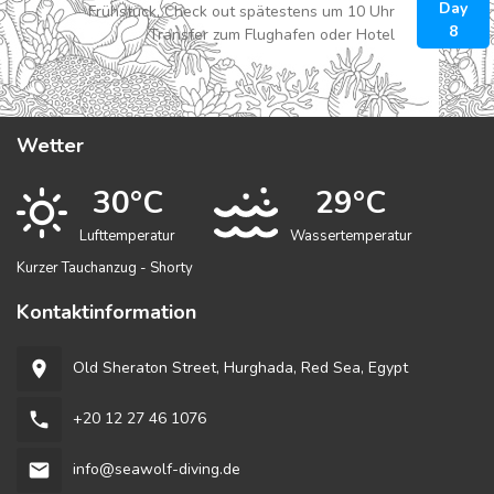
Day
Frühstück, Check out spätestens um 10 Uhr
8
Transfer zum Flughafen oder Hotel
Wetter
30°C
29°C
Lufttemperatur
Wassertemperatur
Kurzer Tauchanzug - Shorty
Kontaktinformation
Old Sheraton Street, Hurghada, Red Sea, Egypt
room
+20 12 27 46 1076
phone
info@seawolf-diving.de
email