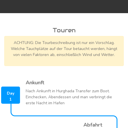
Sie ist ein Genuss für Wrackfreunde, nicht zuletzt wegen
ihrer spektakulären Ladung.
Sie bietet aber auch eine Vielfalt an Fischen. Schulen von
Barrakudas oder große Thunfische und Schnapper sind
Touren
hier keine Seltenheit. Als künstliches Riff zieht sie zudem
zahllose Korallenfische an.
ACHTUNG: Die Tourbeschreibung ist nur ein Vorschlag.
Welche Tauchplätze auf der Tour betaucht werden, hängt
von vielen Faktoren ab, einschließlich Wind und Wetter.
Ankunft
Nach Ankunft in Hurghada Transfer zum Boot.
Day
Einchecken, Abendessen und man verbringt die
1
erste Nacht im Hafen
Abfahrt