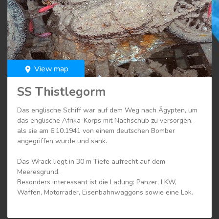
View map
room
SS Thistlegorm
Das englische Schiff war auf dem Weg nach Ägypten, um
das englische Afrika-Korps mit Nachschub zu versorgen,
als sie am 6.10.1941 von einem deutschen Bomber
angegriffen wurde und sank.
Das Wrack liegt in 30 m Tiefe aufrecht auf dem
Meeresgrund.
Besonders interessant ist die Ladung: Panzer, LKW,
Waffen, Motorräder, Eisenbahnwaggons sowie eine Lok.
Die Thistlegorm ist ein Muss für jeden Rotmeer-Taucher.