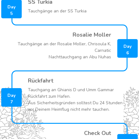
SS Turkia
Day
Tauchgänge an der SS Turkia
5
Rosalie Moller
Tauchgänge an der Rosalie Moller, Chrisoula K,
Day
Carnatic
6
Nachttauchgang an Abu Nuhas
Rückfahrt
Tauchgang an Ghianis D und Umm Gammar
Day
Rückfahrt zum Hafen.
7
Aus Sicherheitsgründen solltest Du 24 Stunden
vor Deinem Heimflug nicht mehr tauchen.
Check Out