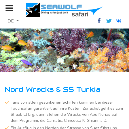
reorder
DE
Nord Wracks & SS Turkia
Fans von alten gesunkenen Schiffen kommen bei dieser
Tauchsafari garantiert auf ihre Kosten. Zunächst geht es zum
Shaab El Erg, dann stehen die Wracks von Abu Nuhas auf
dem Programm, die Carnatic, Chrisoula K, Ghiannis D.
Ein Ausflug in den Norden der Strasse von Suez führt uns