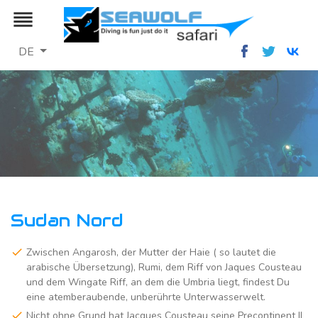
reorder
DE
Sudan Nord
Zwischen Angarosh, der Mutter der Haie ( so lautet die
arabische Übersetzung), Rumi, dem Riff von Jaques Cousteau
und dem Wingate Riff, an dem die Umbria liegt, findest Du
eine atemberaubende, unberührte Unterwasserwelt.
Nicht ohne Grund hat Jacques Cousteau seine Precontinent II