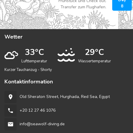
Frühstück und Check out.
8
Transfer zum Flughafen.
Wetter
33°C
29°C
Lufttemperatur
Wassertemperatur
Kurzer Tauchanzug - Shorty
Kontaktinformation
Old Sheraton Street, Hurghada, Red Sea, Egypt
room
+20 12 27 46 1076
phone
info@seawolf-diving.de
email