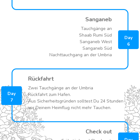
Sanganeb
Tauchgänge an
Shaab Rumi Süd
Day
Sanganeb West
6
Sanganeb Süd
Nachttauchgang an der Umbria
Rückfahrt
Zwei Tauchgänge an der Umbria
Day
Rückfahrt zum Hafen.
7
Aus Sicherheitsgründen solltest Du 24 Stunden
vor Deinem Heimflug nicht mehr Tauchen.
Check out
Day