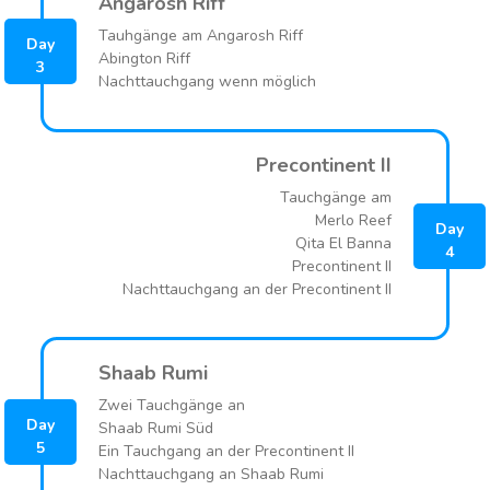
Angarosh Riff
erreichbaren Grenzen ihre Bahnen. Auf der Ostseite
Tauhgänge am Angarosh Riff
schwimmen im flacheren Bereich Schwarmfische, wie zum
Day
Abington Riff
Beispiel Stachelmakrelen, Kupfer-Schnapper und Rotmeer-
3
Nachttauchgang wenn möglich
Füsiliere am Riff entlang.
Precontinent II
Tauchgänge am
Merlo Reef
Day
Qita El Banna
4
Precontinent II
Nachttauchgang an der Precontinent II
Shaab Rumi
Zwei Tauchgänge an
Day
Shaab Rumi Süd
5
Ein Tauchgang an der Precontinent II
Nachttauchgang an Shaab Rumi