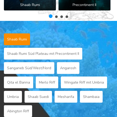
Shaab Rumi
Precontinent II
Shaab Rumi
Shaab Rumi Süd Plateau mit Precontinent II
Sanganeb Süd/West/Nord
Angarosh
Qita el Banna
Merlo Riff
Wingate Riff mit Umbria
Umbria
Shaab Suedi
Mesharifa
Shambaia
Abington Riff